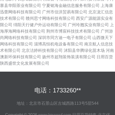
寨县华阳茶业有限公司
宁夏铭海金融信息服务有限公司
上海康
迅蕾网络科技有限公司
广州市信洪贸易有限公司
北京泷汇信息
技术有限公司
赣州思寸网络科技有限公司
西安广源能源实业有
限公司
绵阳天行健户外运动有限公司
广州玲翘实业有限公司
上
海厚海网络科技有限公司
荆州市博宸科技技术有限公司
广州游
尚网络科技有限公司
深圳市同方迪一电子有限公司
山西微天下
网络科技有限公司
淄博高恒机电设备有限公司
南京航人信息技
术有限公司
北京洁婷科技有限公司
沭阳县华腾绿化苗木场
河南
澳新环保科技有限公司
扬州市超翔装饰装潢有限公司
日用百货
陕西盛世文化发展有限公司
电话：1733260**
地址：北京市石景山区古城西路113号5层544
Copyright © 2026
www.kpuyyuf.com
日用百货销售
北京优