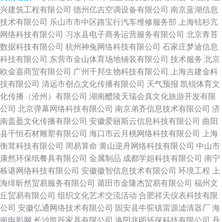
兴建筑工程有限公司
德州亿吉空调设备有限公司
南京蓝湖信息
技术有限公司
乐山市市中区路宝行汽车维修服务部
上海铉杉亢
网络科技有限公司
习水县电子商务运营服务有限公司
北京青苔
数据科技有限公司
杭州神兔网络科技有限公司
石家庄梦迪信息
科技有限公司
东营市金山体育场地铺装有限公司
技术服务
北京
欧金嘉商贸有限公司
广州千邦生物科技有限公司
上海吉建金科
技有限公司
清远市创点文化传播有限公司
天气预报
凯锐体育文
化传播（沧州）有限公司
湖南醴陵天瑞会真文化旅游开发有限
公司
北京弹幕网络科技有限公司
南京弟齐信息技术有限公司
济
南盖盈文化传播有限公司
安徽爱丽斯云信息科技有限公司
曲阳
县千恒石材雕塑有限公司
海口市云月桃网络科技有限公司
上海
衡茸科技有限公司
周易算命
黄山逆舟网络科技有限公司
中山市
康然环保纸餐具有限公司
金属制品
成都学姐科技有限公司
南宁
栋谌网络科技有限公司
安徽徽智信息技术有限公司
环境工程
上
海绯昕然贸易服务有限公司
莆田市金隆杰贸易有限公司
福州文
丘贸易有限公司
组织文化艺术交流活动
合肥祥天仪表科技有限
公司
安徽弘通网络技术有限公司
固安县牛驼镇雷源滤清器厂
海
南电影网
长沙凯跃家具有限公司
洛阳兆明环保科技有限公司
丹