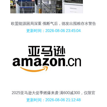
欧盟能源困局深重 俄断气后，德发出囤粮存水警告
更新时间：2026-08-06 23:45:04
2025亚马逊大促季燃爆来袭 满600减300，仅限官
方<券老大>平台领券，日用百货立省不加价
更新时间：2026-08-06 21:12:48