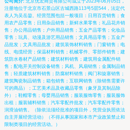
公司简介:
北京优宏商贸有限公司成立于2023年06月05日，
注册地位于北京市石景山区古城西路113号5层544，法定代
表人为吴岳鋆。经营范围包括一般项目：日用百货销售；食
用农产品零售；日用杂品销售；新鲜水果零售；礼品花卉销
售；办公用品销售；户外用品销售；五金产品零售；化妆品
零售；玩具、动漫及游艺用品销售；文具用品零售；五金产
品批发；文具用品批发；建筑装饰材料销售；门窗销售；电
线、电缆经营；保温材料销售；机械零件、零部件销售；建
筑防水卷材产品销售；建筑材料销售；建筑用金属配件销
售；配电开关控制设备销售；风机、风扇销售；金属制品销
售；轻质建筑材料销售；防腐材料销售；阀门和旋塞销售；
建筑陶瓷制品销售；箱包销售；互联网销售（除销售需要许
可的商品）；工艺美术品及收藏品零售（象牙及其制品除
外）；鞋帽零售；母婴用品销售；服装服饰零售；服装服饰
出租；服装辅料销售；汽车零配件批发；汽车零配件零售；
润滑油销售。（除依法须经批准的项目外，凭营业执照依法
自主开展经营活动）（不得从事国家和本市产业政策禁止和
限制类项目的经营活动。）